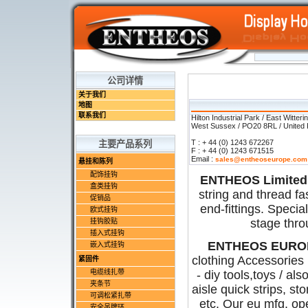
公司详情
关于我们
地图
联系我们
Hilton Industrial Park / East Witteri
West Sussex / PO20 8RL / United
T : + 44 (0) 1243 672267
主要产品系列
F : + 44 (0) 1243 671515
Email :
sales@entheoseurope.com
悬挂和陈列
配饰挂钩
ENTHEOS Limited
盒类挂钩
string and thread f
促销品
end-fittings. Specia
欧式挂钩
stage thro
挂钩胶贴
插入式挂钩
ENTHEOS EUROP
嵌入式挂钩
clothing Accessories 
紧固件
电缆线扎带
- diy tools,toys / al
夹条节
aisle quick strips, st
可调松紧扎带
etc. Our eu mfg. op
安全吊牌环